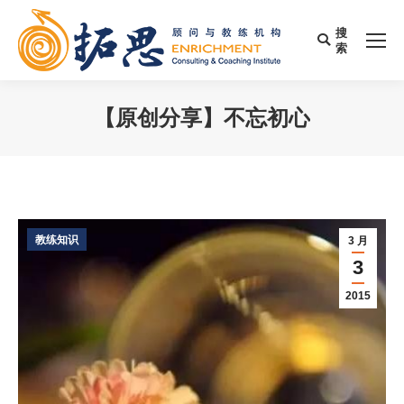
搜
Search:
索
【原创分享】不忘初心
您在这里：
教练知识
3 月
3
2015