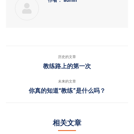
作者：
admin
文
历史的文章
章
教练路上的第一次
历
史
导
未来的文章
的
航
你真的知道“教练”是什么吗？
未
文
来
章：
的
文
相关文章
章：