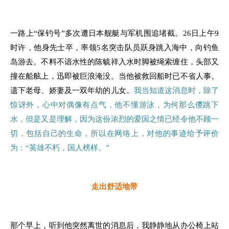
一路上“保钓号”多次遭日本舰艇与军机围追堵截。26日上午9
时许，他身先士卒，率领5名突击队员跃身跳入海中，向钓鱼
岛游去。不料不谙水性的陈毓祥入水时脚被绳索缠住，头部又
撞在船舷上，迅即被巨浪淹没。当他被救回船时已不省人事。
遗下老母、娇妻及一双年幼的儿女。
我当知道这消息时，除了
惊讶外，心中对偶像有点气，他不懂游泳，为何那么儍跳下
水，但是又是理解，因为这份浓烈的爱国之情已经令他不顾一
切，包括自己的生命，所以在网络上，对他的事迹给予评价
为：“英雄不朽，国人榜样。”
走出舒适地带
那个早上，听到他突然离世的消息后，我静静地从办公椅上站