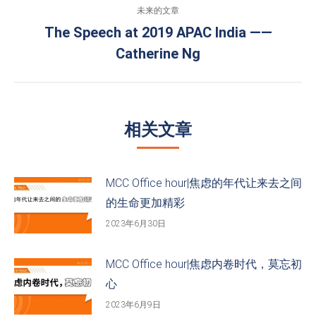
的
航
未来的文章
文
The Speech at 2019 APAC India ——
章：
未
Catherine Ng
来
的
文
章：
相关文章
MCC Office hour|焦虑的年代让来去之间
的生命更加精彩
2023年6月30日
MCC Office hour|焦虑内卷时代，莫忘初
心
2023年6月9日