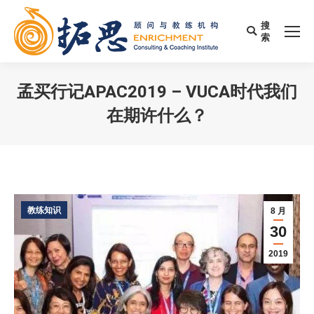
搜
Search:
索
孟买行记APAC2019 – VUCA时代我们
在期许什么？
您在这里：
教练知识
8 月
30
2019