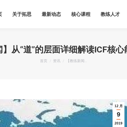
页
关于拓思
最新动态
核心课程
教练人才
页
关于拓思
最新动态
核心课程
教练人才
】从“道”的层面详细解读ICF核
您在这里：
首页
资讯
【教练新闻…
12 月
9
2019