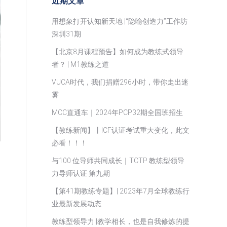
近期文章
用想象打开认知新天地 |“隐喻创造力”工作坊
深圳31期
【北京8月课程预告】如何成为教练式领导
者？ | M1教练之道
VUCA时代，我们捐赠296小时，带你走出迷
雾
MCC直通车｜2024年PCP32期全国班招生
【教练新闻】丨ICF认证考试重大变化，此文
必看！！！
与100 位导师共同成长｜TCTP 教练型领导
力导师认证 第九期
【第41期教练专题】| 2023年7月全球教练行
业最新发展动态
教练型领导力||教学相长，也是自我修炼的提