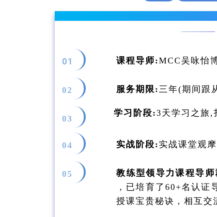
课程导师:
MCC吴咏怡
01
服务期限:
三年(期间跟
02
学习阶段:
3天学习之旅
03
实战阶段:
实战课堂观摩
04
教练型领导力课程导师
05
，已培育了60+名认
授课宝贵秘诀，相互交