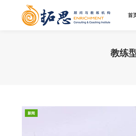
首
首
教练型
新闻