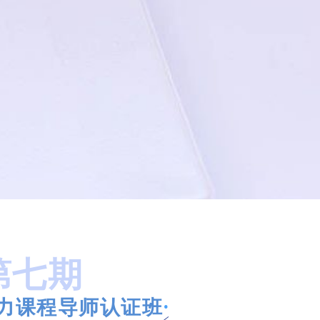
第七期
·
力课程导师认证班