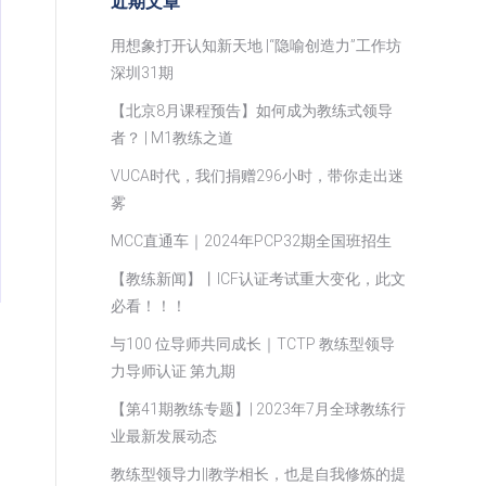
近期文章
用想象打开认知新天地 |“隐喻创造力”工作坊
深圳31期
【北京8月课程预告】如何成为教练式领导
者？ | M1教练之道
VUCA时代，我们捐赠296小时，带你走出迷
雾
MCC直通车｜2024年PCP32期全国班招生
【教练新闻】丨ICF认证考试重大变化，此文
必看！！！
与100 位导师共同成长｜TCTP 教练型领导
力导师认证 第九期
【第41期教练专题】| 2023年7月全球教练行
业最新发展动态
教练型领导力||教学相长，也是自我修炼的提