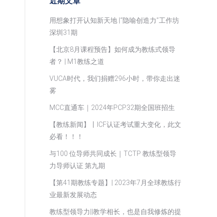
近期文章
用想象打开认知新天地 |“隐喻创造力”工作坊
深圳31期
【北京8月课程预告】如何成为教练式领导
者？ | M1教练之道
VUCA时代，我们捐赠296小时，带你走出迷
雾
MCC直通车｜2024年PCP32期全国班招生
【教练新闻】丨ICF认证考试重大变化，此文
必看！！！
与100 位导师共同成长｜TCTP 教练型领导
力导师认证 第九期
【第41期教练专题】| 2023年7月全球教练行
业最新发展动态
教练型领导力||教学相长，也是自我修炼的提