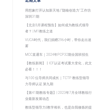
近期文章
用想象打开认知新天地 |“隐喻创造力”工作坊
深圳31期
【北京8月课程预告】如何成为教练式领导
者？ | M1教练之道
VUCA时代，我们捐赠296小时，带你走出迷
雾
MCC直通车｜2024年PCP32期全国班招生
【教练新闻】丨ICF认证考试重大变化，此文
必看！！！
与100 位导师共同成长｜TCTP 教练型领导
力导师认证 第九期
【第41期教练专题】| 2023年7月全球教练行
业最新发展动态
教练型领导力||教学相长，也是自我修炼的提