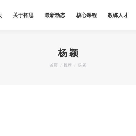
页
关于拓思
最新动态
核心课程
教练人才
页
关于拓思
最新动态
核心课程
教练人才
杨 颖
您在这里：
首页
推荐
杨 颖